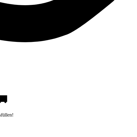
🚚
füllen!