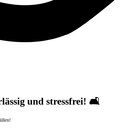
ssig und stressfrei! 🛋️
üllen!